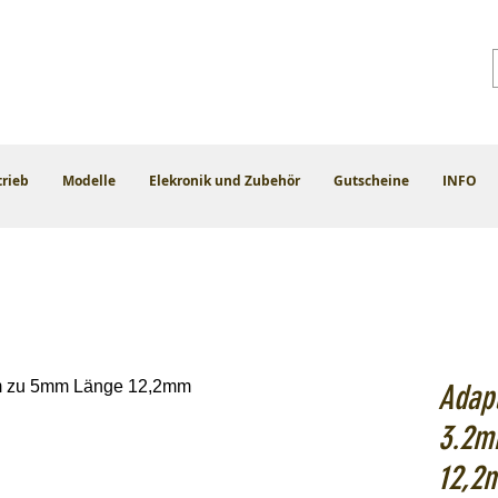
trieb
Modelle
Elekronik und Zubehör
Gutscheine
INFO
Adapt
3.2m
12,2