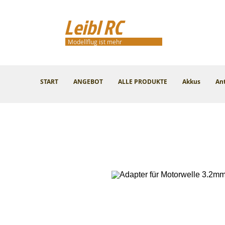
Leibl RC
Modellflug ist mehr
START
ANGEBOT
ALLE PRODUKTE
Akkus
An