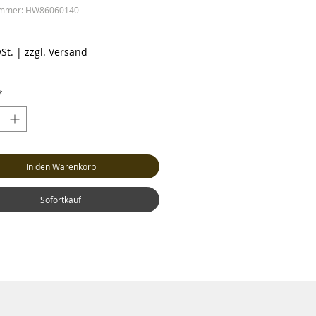
ummer: HW86060140
eis
St.
|
zzgl. Versand
*
In den Warenkorb
Sofortkauf