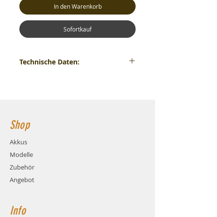
In den Warenkorb
Sofortkauf
Technische Daten:
Xerun V10 Rotor G3R-7-12.2*24.1-D*T.
Hierbei handelt es sich um den Option-
Rotor, geeignet für alle Xerun X10 G3R-
Motoren.
Shop
Akkus
Modelle
Zubehör
Angebot
Info