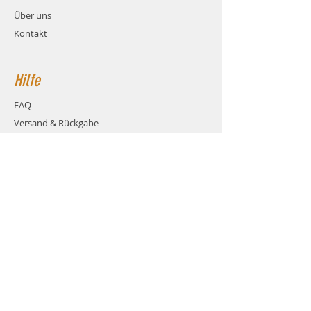
Über uns
Kontakt
Hilfe
FAQ
Versand & Rückgabe
AGB
Zahlungsmethoden
Cookies
Impressum
Kontakt
über das Kontaktformular
dieser Webseite