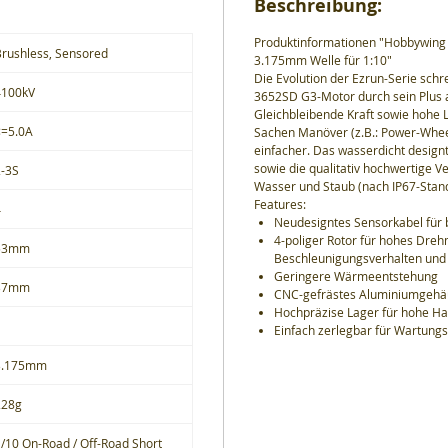
Beschreibung:
Produktinformationen "Hobbywing
rushless, Sensored
3.175mm Welle für 1:10"
Die Evolution der Ezrun-Serie schre
4100kV
3652SD G3-Motor durch sein Plus a
Gleichbleibende Kraft sowie hohe 
<=5.0A
Sachen Manöver (z.B.: Power-Whee
einfacher. Das wasserdicht design
sowie die qualitativ hochwertige 
2-3S
Wasser und Staub (nach IP67-Stan
Features:
4
Neudesigntes Sensorkabel für 
4-poliger Rotor für hohes Dre
53mm
Beschleunigungsverhalten und 
Geringere Wärmeentstehung
37mm
CNC-gefrästes Aluminiumgehä
Hochpräzise Lager für hohe Ha
Einfach zerlegbar für Wartung
3.175mm
228g
/10 On-Road / Off-Road Short