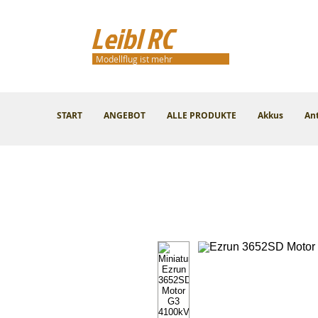
Leibl RC
Modellflug ist mehr
START
ANGEBOT
ALLE PRODUKTE
Akkus
An