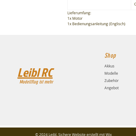
C
Lieferumfang:
1x Motor
1x Bedienungsanleitung (Englisch)
Shop
Akkus
Leibl RC
Modelle
Zubehör
Modellflug ist mehr
Angebot
© 2024 Leibl. Sichere Website erstellt mit
Wix