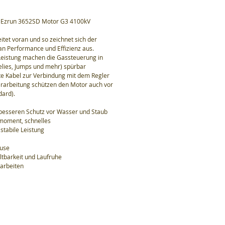
 Ezrun 3652SD Motor G3 4100kV
itet voran und so zeichnet sich der
n Performance und Effizienz aus.
Leistung machen die Gassteuerung in
lies, Jumps und mehr) spürbar
te Kabel zur Verbindung mit dem Regler
Verarbeitung schützen den Motor auch vor
dard).
besseren Schutz vor Wasser und Staub
hmoment, schnelles
stabile Leistung
use
ltbarkeit und Laufruhe
sarbeiten