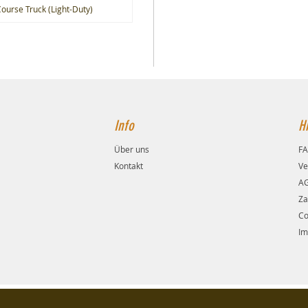
ourse Truck (Light-Duty)
Info
Hi
Über uns
F
Kontakt
Ve
A
Za
Co
Im