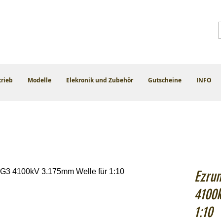
trieb
Modelle
Elekronik und Zubehör
Gutscheine
INFO
Ezru
4100
1:10