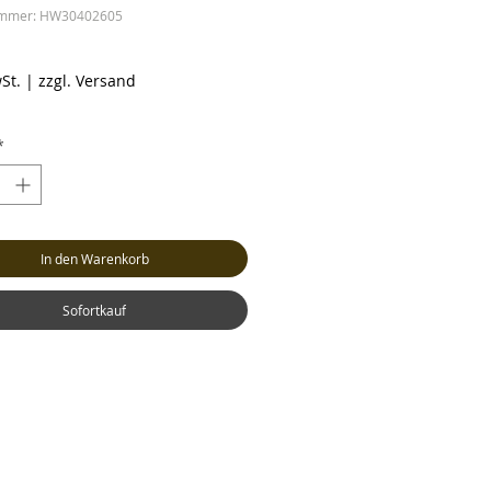
ummer: HW30402605
reis
St.
|
zzgl. Versand
*
In den Warenkorb
Sofortkauf