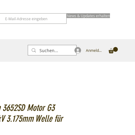
News & Updates erhalten
Anmelden
n 3652SD Motor G3
kV 3.175mm Welle für