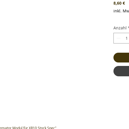
Pr
8,60 €
inkl. Mw
Anzahl
nsator Modul für XR10 Stock Spec"