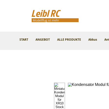
Leibl RC
Modellflug ist mehr
START
ANGEBOT
ALLE PRODUKTE
Akkus
An