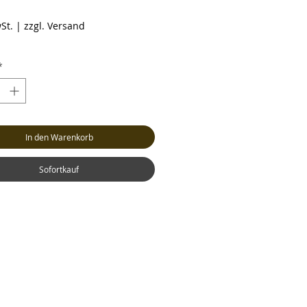
eis
St.
|
zzgl. Versand
*
In den Warenkorb
Sofortkauf