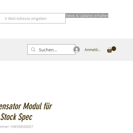
News & Updates erhalten
Anmelden
ensator Modul für
Stock Spec
ummer: HW30840007