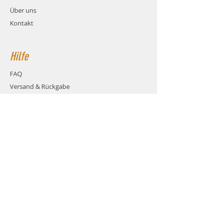
Über uns
Kontakt
Hilfe
FAQ
Versand & Rückgabe
AGB
Zahlungsmethoden
Cookies
Impressum
Kontakt
über das Kontaktformular
dieser Webseite