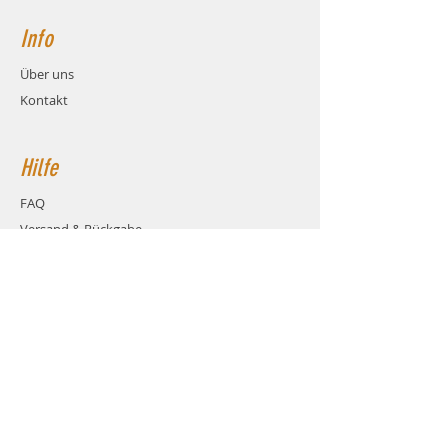
Info
Über uns
Kontakt
Hilfe
FAQ
Versand & Rückgabe
AGB
Zahlungsmethoden
Cookies
Impressum
Kontakt
über das Kontaktformular