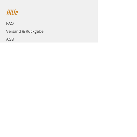
Hilfe
FAQ
Versand & Rückgabe
AGB
Zahlungsmethoden
Cookies
Impressum
Kontakt
über das Kontaktformular
dieser Webseite
E Mail über das Formular