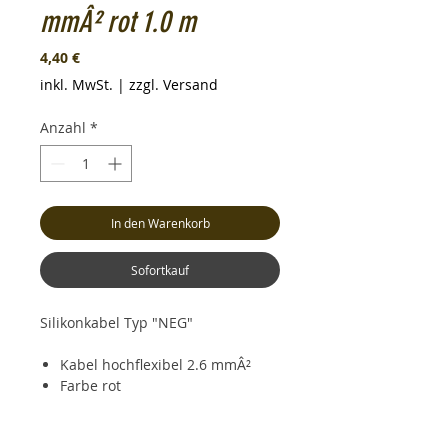
mmÂ² rot 1.0 m
Preis
4,40 €
inkl. MwSt.
|
zzgl. Versand
Anzahl
*
In den Warenkorb
Sofortkauf
Silikonkabel Typ "NEG"
Kabel hochflexibel 2.6 mmÂ²
Farbe rot
Länge 1 Meter(keine Rollenware)