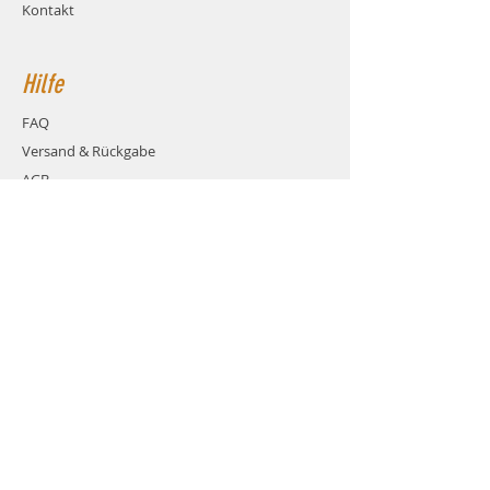
Kontakt
Hilfe
FAQ
Versand & Rückgabe
AGB
Zahlungsmethoden
Cookies
Impressum
Kontakt
über das Kontaktformular
dieser Webseite
E Mail über das Formular