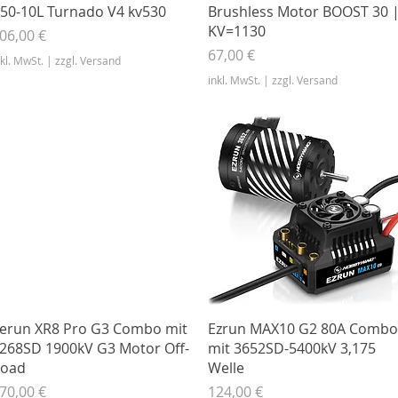
Schnellansicht
Schnellansicht
50-10L Turnado V4 kv530
Brushless Motor BOOST 30 
KV=1130
reis
06,00 €
Preis
67,00 €
nkl. MwSt.
|
zzgl. Versand
inkl. MwSt.
|
zzgl. Versand
Schnellansicht
Schnellansicht
erun XR8 Pro G3 Combo mit
Ezrun MAX10 G2 80A Combo
268SD 1900kV G3 Motor Off-
mit 3652SD-5400kV 3,175
oad
Welle
reis
Preis
70,00 €
124,00 €