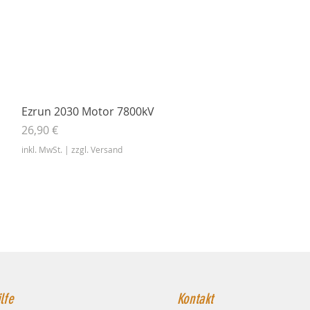
Schnellansicht
Ezrun 2030 Motor 7800kV
Preis
26,90 €
inkl. MwSt.
|
zzgl. Versand
lfe
Kontakt