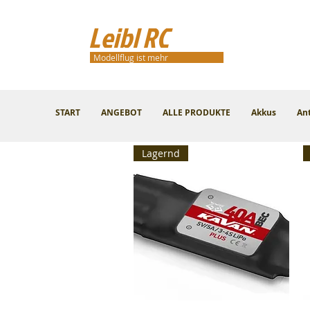
Leibl RC
Modellflug ist mehr
START
ANGEBOT
ALLE PRODUKTE
Akkus
An
Lagernd