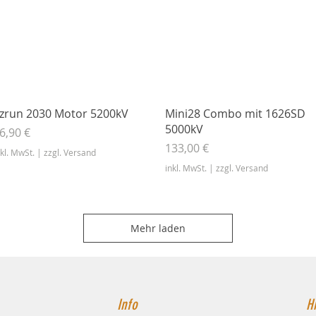
Schnellansicht
Schnellansicht
zrun 2030 Motor 5200kV
Mini28 Combo mit 1626SD
5000kV
reis
6,90 €
Preis
133,00 €
nkl. MwSt.
|
zzgl. Versand
inkl. MwSt.
|
zzgl. Versand
Mehr laden
Info
Hi