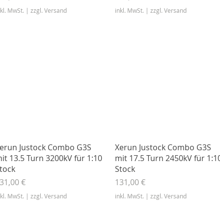
nkl. MwSt.
|
zzgl. Versand
inkl. MwSt.
|
zzgl. Versand
Schnellansicht
Schnellansicht
erun Justock Combo G3S
Xerun Justock Combo G3S
it 13.5 Turn 3200kV für 1:10
mit 17.5 Turn 2450kV für 1:1
tock
Stock
reis
Preis
31,00 €
131,00 €
nkl. MwSt.
|
zzgl. Versand
inkl. MwSt.
|
zzgl. Versand