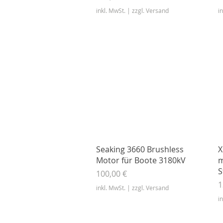
inkl. MwSt.
|
zzgl. Versand
i
Schnellansicht
Seaking 3660 Brushless
X
Motor für Boote 3180kV
m
S
Preis
100,00 €
P
1
inkl. MwSt.
|
zzgl. Versand
i