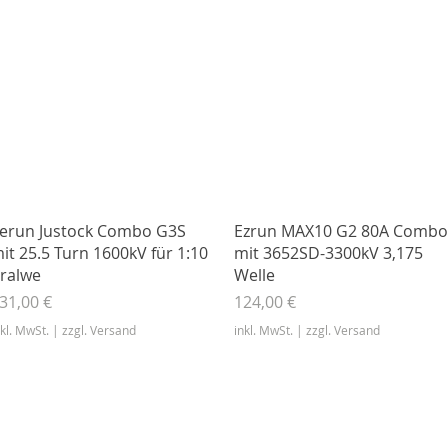
Schnellansicht
Schnellansicht
erun Justock Combo G3S
Ezrun MAX10 G2 80A Combo
it 25.5 Turn 1600kV für 1:10
mit 3652SD-3300kV 3,175
ralwe
Welle
reis
Preis
31,00 €
124,00 €
nkl. MwSt.
|
zzgl. Versand
inkl. MwSt.
|
zzgl. Versand