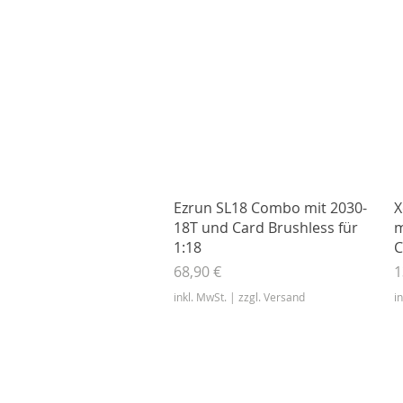
Schnellansicht
Ezrun SL18 Combo mit 2030-
X
18T und Card Brushless für
m
1:18
C
Preis
P
68,90 €
1
inkl. MwSt.
|
zzgl. Versand
i