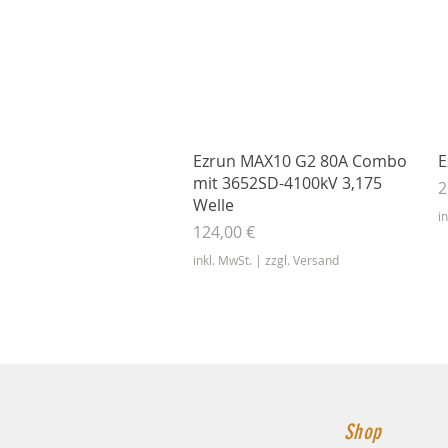
Schnellansicht
Ezrun MAX10 G2 80A Combo
E
mit 3652SD-4100kV 3,175
P
2
Welle
i
Preis
124,00 €
inkl. MwSt.
|
zzgl. Versand
Shop