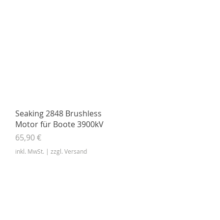
Schnellansicht
Seaking 2848 Brushless
Motor für Boote 3900kV
Preis
65,90 €
inkl. MwSt.
|
zzgl. Versand