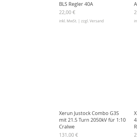
Schnellansicht
BLS Regler 40A
A
Preis
P
22,00 €
2
inkl. MwSt.
|
zzgl. Versand
i
Schnellansicht
Xerun Justock Combo G3S
X
mit 21.5 Turn 2050kV für 1:10
4
Cralwe
R
Preis
P
131,00 €
2