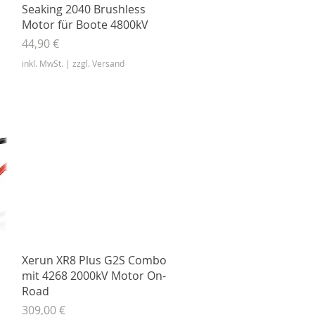
Schnellansicht
|
Seaking 2040 Brushless
Motor für Boote 4800kV
Preis
44,90 €
inkl. MwSt.
|
zzgl. Versand
Schnellansicht
Xerun XR8 Plus G2S Combo
mit 4268 2000kV Motor On-
Road
Preis
309,00 €