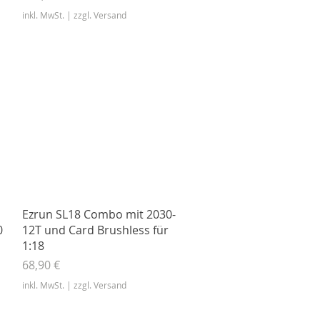
inkl. MwSt.
|
zzgl. Versand
Schnellansicht
Ezrun SL18 Combo mit 2030-
0
12T und Card Brushless für
1:18
Preis
68,90 €
inkl. MwSt.
|
zzgl. Versand