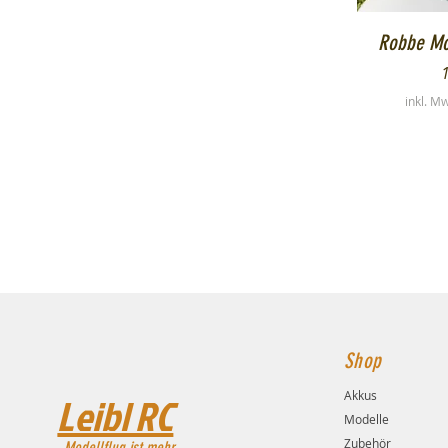
S
Robbe Mod
P
inkl. M
Shop
Akkus
Leibl RC
Modelle
Zubehör
Modellflug ist mehr