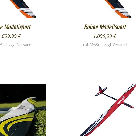
chnellansicht
Schnellansicht
e Modellsport
Robbe Modellsport
reis
Preis
1.699,99 €
1.099,99 €
wSt.
|
zzgl. Versand
inkl. MwSt.
|
zzgl. Versand