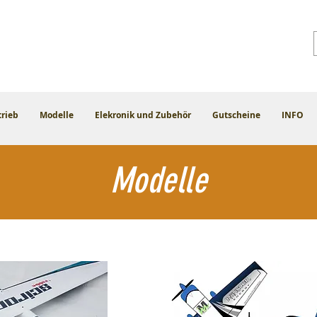
trieb
Modelle
Elekronik und Zubehör
Gutscheine
INFO
Modelle