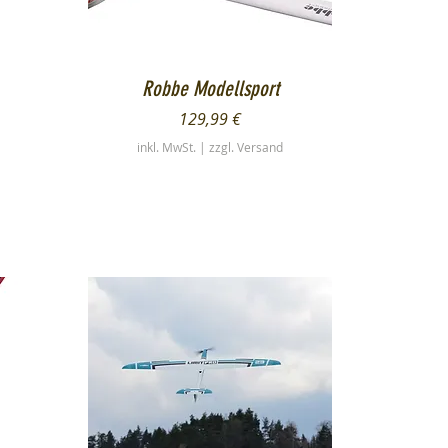
Schnellansicht
Robbe Modellsport
Preis
129,99 €
inkl. MwSt.
|
zzgl. Versand