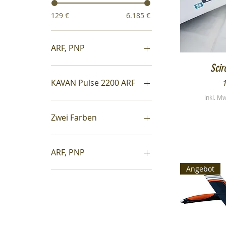
129 €
6.185 €
ARF, PNP
S
Scir
P
KAVAN Pulse 2200 ARF
inkl. M
Zwei Farben
ARF, PNP
Angebot
ARF Lieferzeit auf anfrage
PNP ist lagernd