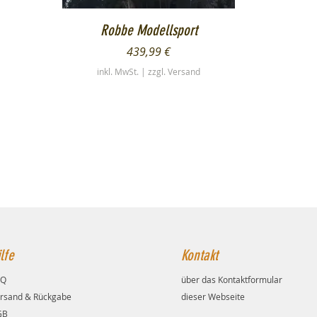
Schnellansicht
Robbe Modellsport
Preis
439,99 €
inkl. MwSt.
|
zzgl. Versand
lfe
Kontakt
AQ
über das Kontaktformular
rsand & Rückgabe
dieser Webseite
GB