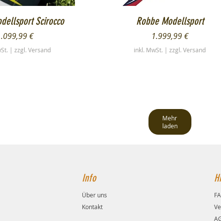
chnellansicht
Schnellansicht
ellsport Scirocco
Robbe Modellsport
reis
Preis
1.099,99 €
1.999,99 €
wSt.
|
zzgl. Versand
inkl. MwSt.
|
zzgl. Versand
Mehr
laden
Info
Hi
Über uns
F
Kontakt
Ve
A