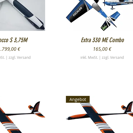
chnellansicht
Schnellansicht
occo S 3,75M
Extra 330 ME Combo
reis
Preis
1.799,00 €
165,00 €
wSt.
|
zzgl. Versand
inkl. MwSt.
|
zzgl. Versand
Angebot