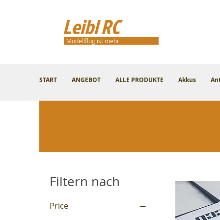
Leibl RC
Modellflug ist mehr
START
ANGEBOT
ALLE PRODUKTE
Akkus
An
Filtern nach
Price