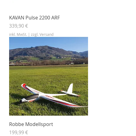
KAVAN Pulse 2200 ARF
Preis
339,90 €
inkl. MwSt.
|
zzgl. Versand
Robbe Modellsport
Preis
199,99 €