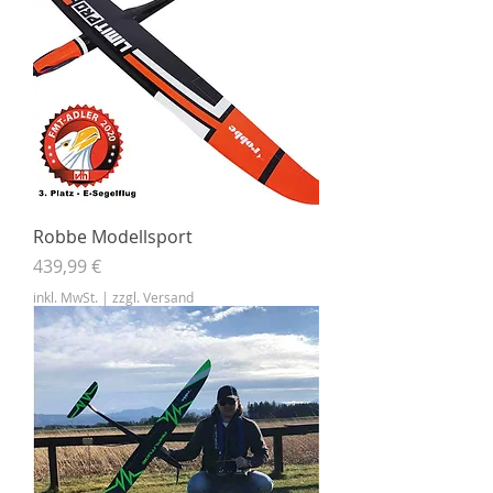
Robbe Modellsport
Preis
439,99 €
inkl. MwSt.
|
zzgl. Versand