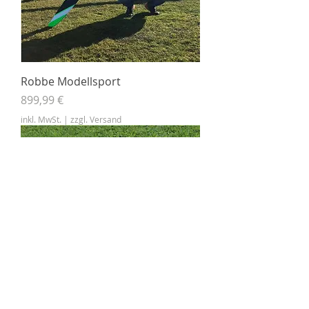
Robbe Modellsport
Preis
899,99 €
inkl. MwSt.
|
zzgl. Versand