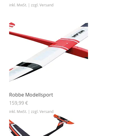
inkl. MwSt.
|
zzgl. Versand
Robbe Modellsport
Preis
159,99 €
inkl. MwSt.
|
zzgl. Versand