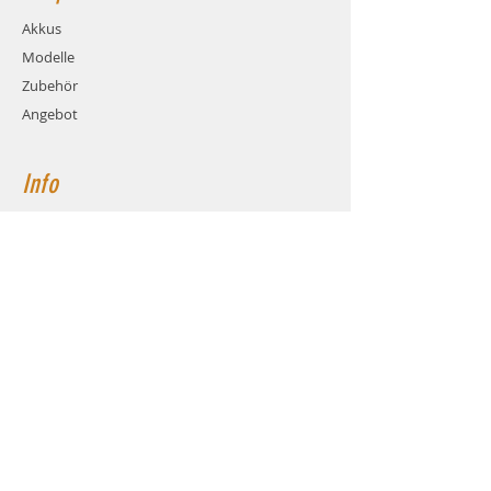
Akkus
Modelle
Zubehör
Angebot
Info
Über uns
Kontakt
Hilfe
FAQ
Versand & Rückgabe
AGB
Zahlungsmethoden
Cookies