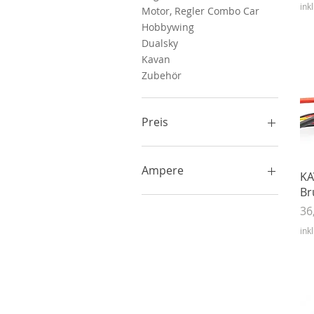
ink
Motor, Regler Combo Car
Hobbywing
Dualsky
Kavan
Zubehör
Preis
4 €
576 €
Ampere
KA
Br
Bis 30 Ampere
Pr
36
30 A bis 80 A
Ab 80 Ampere
ink