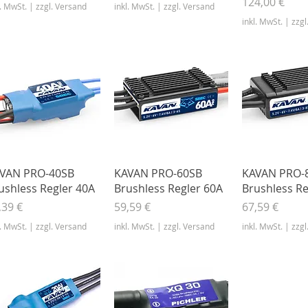
Preis
124,00 €
l. MwSt.
|
zzgl. Versand
inkl. MwSt.
|
zzgl. Versand
inkl. MwSt.
|
zzgl
Schnellansicht
Schnellansicht
Schnella
VAN PRO-40SB
KAVAN PRO-60SB
KAVAN PRO-
ushless Regler 40A
Brushless Regler 60A
Brushless Re
eis
Preis
Preis
,39 €
59,59 €
67,59 €
l. MwSt.
|
zzgl. Versand
inkl. MwSt.
|
zzgl. Versand
inkl. MwSt.
|
zzgl