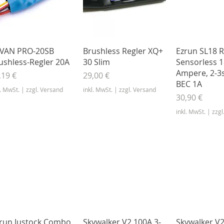
Schnellansicht
Schnellansicht
Schnella
VAN PRO-20SB
Brushless Regler XQ+
Ezrun SL18 R
ushless-Regler 20A
30 Slim
Sensorless 1
Ampere, 2-3s
eis
Preis
,19 €
29,00 €
BEC 1A
l. MwSt.
|
zzgl. Versand
inkl. MwSt.
|
zzgl. Versand
Preis
30,90 €
inkl. MwSt.
|
zzgl
Schnellansicht
Schnellansicht
Schnella
run Justock Combo
Skywalker V2 100A 3-
Skywalker V2