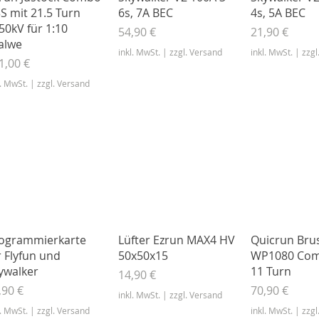
S mit 21.5 Turn
6s, 7A BEC
4s, 5A BEC
50kV für 1:10
Preis
Preis
54,90 €
21,90 €
alwe
inkl. MwSt.
|
zzgl. Versand
inkl. MwSt.
|
zzgl
eis
1,00 €
l. MwSt.
|
zzgl. Versand
Schnellansicht
Schnellansicht
Schnella
ogrammierkarte
Lüfter Ezrun MAX4 HV
Quicrun Bru
r Flyfun und
50x50x15
WP1080 Com
ywalker
11 Turn
Preis
14,90 €
eis
Preis
,90 €
70,90 €
inkl. MwSt.
|
zzgl. Versand
l. MwSt.
|
zzgl. Versand
inkl. MwSt.
|
zzgl