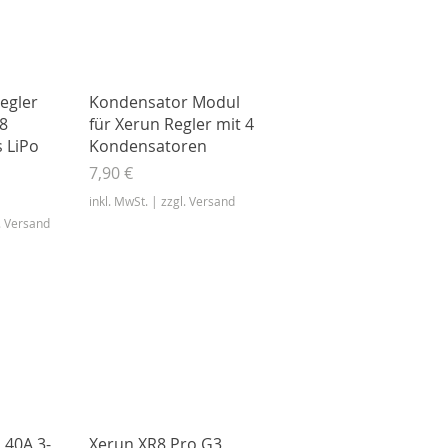
nsicht
Schnellansicht
egler
Kondensator Modul
8
für Xerun Regler mit 4
 LiPo
Kondensatoren
Preis
7,90 €
inkl. MwSt.
|
zzgl. Versand
. Versand
nsicht
Schnellansicht
 40A 3-
Xerun XR8 Pro G3