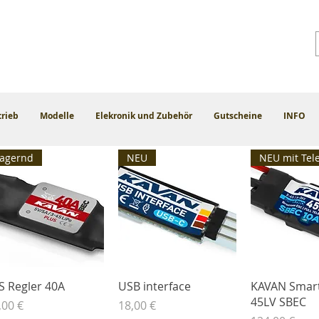
trieb
Modelle
Elekronik und Zubehör
Gutscheine
INFO
Lagernd
NEU
Schnellansicht
Schnellansicht
Schnella
S Regler 40A
USB interface
KAVAN Smar
45LV SBEC
eis
Preis
,00 €
18,00 €