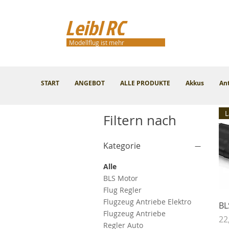
Leibl RC
Modellflug ist mehr
START
ANGEBOT
ALLE PRODUKTE
Akkus
An
Filtern nach
Kategorie
Alle
BLS Motor
Flug Regler
Flugzeug Antriebe Elektro
BL
Flugzeug Antriebe
Pr
22
Regler Auto