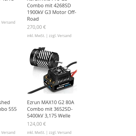
Combo mit 4268SD
1900kV G3 Motor Off-
Road
. Versand
Preis
270,00 €
inkl. MwSt.
|
zzgl. Versand
nsicht
Schnellansicht
shed
Ezrun MAX10 G2 80A
bo 555
Combo mit 3652SD-
5400kV 3,175 Welle
Preis
124,00 €
. Versand
inkl. MwSt.
|
zzgl. Versand