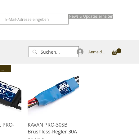
News & Updates erhalten
Anmelden
NEU mit Telemetrie
nsicht
Schnellansicht
t PRO-
KAVAN PRO-30SB
Brushless-Regler 30A