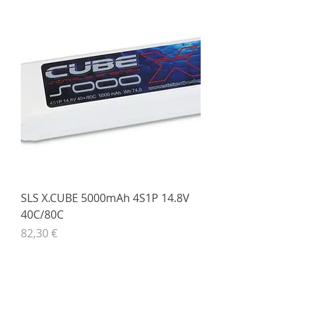
SLS X.CUBE 5000mAh 4S1P 14.8V
40C/80C
Preis
82,30 €
inkl. MwSt.
|
zzgl. Versand