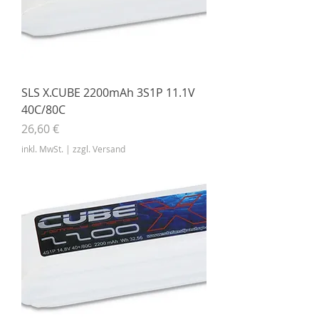
SLS X.CUBE 2200mAh 3S1P 11.1V
40C/80C
Preis
26,60 €
inkl. MwSt.
|
zzgl. Versand