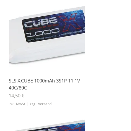
SLS X.CUBE 1000mAh 3S1P 11.1V
40C/80C
Preis
14,50 €
inkl. MwSt.
|
zzgl. Versand