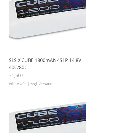
SLS X.CUBE 1800mAh 4S1P 14.8V
40C/80C
Preis
31,50 €
inkl. MwSt.
|
zzgl. Versand