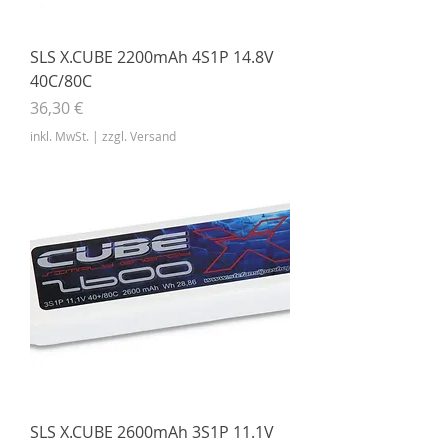
SLS X.CUBE 2200mAh 4S1P 14.8V
40C/80C
Preis
36,30 €
inkl. MwSt.
|
zzgl. Versand
SLS X.CUBE 2600mAh 3S1P 11.1V