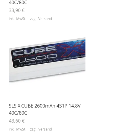
40C/80C
Preis
33,90 €
inkl. MwSt.
|
zzgl. Versand
SLS X.CUBE 2600mAh 4S1P 14.8V
40C/80C
Preis
43,60 €
inkl. MwSt.
|
zzgl. Versand