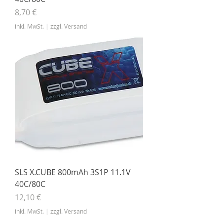
Preis
8,70 €
inkl. MwSt.
|
zzgl. Versand
SLS X.CUBE 800mAh 3S1P 11.1V
40C/80C
Preis
12,10 €
inkl. MwSt.
|
zzgl. Versand