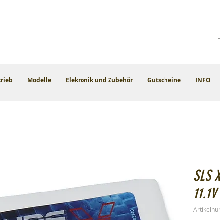
trieb
Modelle
Elekronik und Zubehör
Gutscheine
INFO
SLS 
11.1V
Artikeln