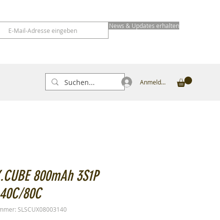
News & Updates erhalten
Anmelden
X.CUBE 800mAh 3S1P
 40C/80C
ummer: SLSCUX08003140