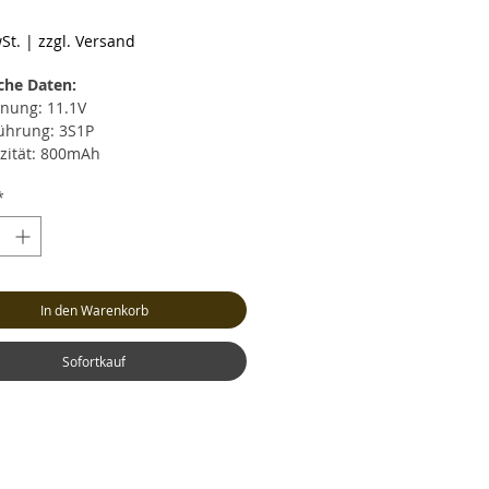
reis
St.
|
zzgl. Versand
che Daten:
nung: 11.1V
ührung: 3S1P
zität: 800mAh
rentladestrom: max. 40C (32.0A)
*
zeitiger Entladestrom: max. 80C
A)
strom: max. 4C (3.2A)
cht: ca. 70 Gramm (inkl. Kabel
Stecker)
In den Warenkorb
: ca. LxBxH 58x30x22mm
nceranschluss: XH
ksystem: XT30 (Buchse)
Sofortkauf
l: Hochstrom Silikonkabel AWG20
tstromkabel-Länge: 12cm