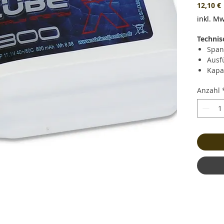
P
12,10 €
inkl. Mw
Technis
Span
Ausf
Kapa
Daue
Anzahl
Kurz
(64.0
Lade
Gewi
und 
Maße
Bala
Stec
Kabe
Haup