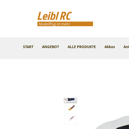
Leibl RC
Modellflug ist mehr
START
ANGEBOT
ALLE PRODUKTE
Akkus
An