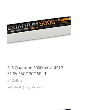
SLS Quantum 5000mAh 14S1P
51.8V 65C/130C SPLIT
Preis
342,40 €
inkl. MwSt.
|
zzgl. Versand