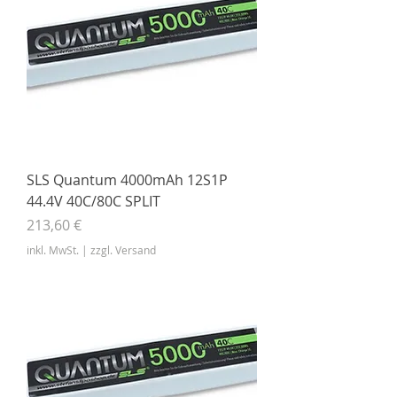
SLS Quantum 4000mAh 12S1P
44.4V 40C/80C SPLIT
Preis
213,60 €
inkl. MwSt.
|
zzgl. Versand