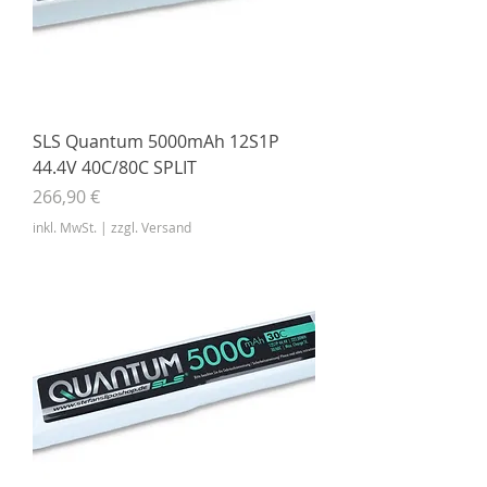
SLS Quantum 5000mAh 12S1P
44.4V 40C/80C SPLIT
Preis
266,90 €
inkl. MwSt.
|
zzgl. Versand