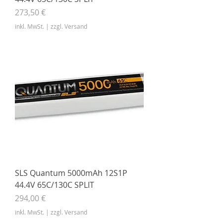
Preis
273,50 €
inkl. MwSt.
|
zzgl. Versand
SLS Quantum 5000mAh 12S1P
44.4V 65C/130C SPLIT
Preis
294,00 €
inkl. MwSt.
|
zzgl. Versand