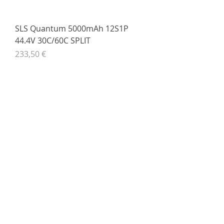
SLS Quantum 5000mAh 12S1P
44.4V 30C/60C SPLIT
Preis
233,50 €
inkl. MwSt.
|
zzgl. Versand
Shop
Akkus
Modelle
Zubehör
Angebot
Info