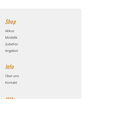
Ladestrom: max. 4C (4.0A)
72x36x17mm Hauptstromanschluss: XT60
Gewicht: ca. 89 Gramm (inkl.
Buchse
Kabel und Stecker)
Maße: ca. LxBxH 72x36x17mm
Shop
Balanceranschluss: XH
Stecksystem: XT60 (Buchse)
Akkus
Kabel: Hochstrom Silikonkabel
Modelle
AWG14
Hauptstromkabel-Länge: 12cm
Zubehör
Angebot
Info
Über uns
Kontakt
Hilfe
FAQ