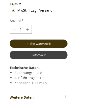
Preis
14,50 €
inkl. MwSt.
|
zzgl. Versand
Anzahl
*
In den Warenkorb
Sofortkauf
Technische Daten:
Spannung: 11.1V
Ausführung: 3S1P
Kapazität: 1000mAh
Dauerentladestrom: max. 40C
(40.0A)
Weitere Daten:
Kurzzeitiger Entladestrom: max.
80C (80.0A)
Gewicht: ca. 89 Gramm - Maße: ca. LxBxH