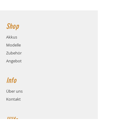
Ladestrom: max. 4C (20A)
165x46x47mm Hauptstromanschluss:
Gewicht: ca. 721 Gramm (inkl.
XT90 Buchse
Kabel und Stecker)
Maße: ca. LxBxH 165x46x47mm
Shop
Balanceranschluss: XH
Stecksystem: XT90 (Buchse)
Akkus
Kabel: Hochstrom Silikonkabel
Modelle
AWG10
Hauptstromkabel-Länge: 15cm
Zubehör
Angebot
Info
Über uns
Kontakt
Hilfe
FAQ