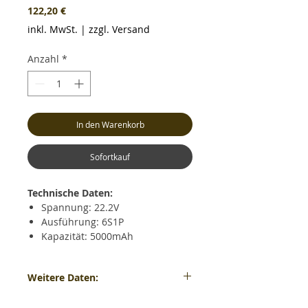
Preis
122,20 €
inkl. MwSt.
|
zzgl. Versand
Anzahl
*
In den Warenkorb
Sofortkauf
Technische Daten:
Spannung: 22.2V
Ausführung: 6S1P
Kapazität: 5000mAh
Dauerentladestrom: max. 40C
(200.0A)
Weitere Daten:
Kurzzeitiger Entladestrom: max.
90C (400.0A)
Gewicht: ca. 721 Gramm - Maße: ca. LxBxH