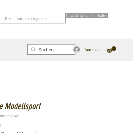
News & Updates erhalten
Anmelden
e Modellsport
ummer: 2642
Preis
€