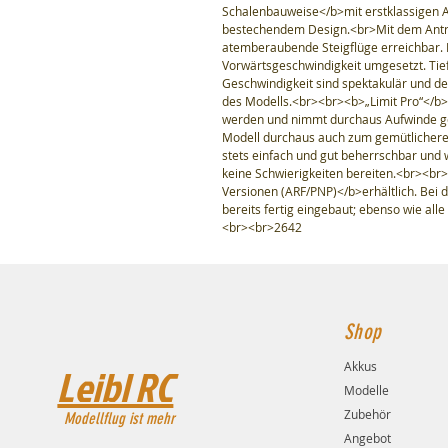
Schalenbauweise</b>mit erstklassigen A
bestechendem Design.<br>Mit dem Antri
atemberaubende Steigflüge erreichbar. 
Vorwärtsgeschwindigkeit umgesetzt. Tief
Geschwindigkeit sind spektakulär und de
des Modells.<br><br><b>„Limit Pro“</b>
werden und nimmt durchaus Aufwinde ger
Modell durchaus auch zum gemütlicheren
stets einfach und gut beherrschbar und 
keine Schwierigkeiten bereiten.<br><br>
Versionen (ARF/PNP)</b>erhältlich. Bei d
bereits fertig eingebaut; ebenso wie all
<br><br>2642
Shop
Akkus
Leibl RC
Modelle
Zubehör
Modellflug ist mehr
Angebot