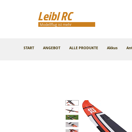
Leibl RC
Modellflug ist mehr
START
ANGEBOT
ALLE PRODUKTE
Akkus
An