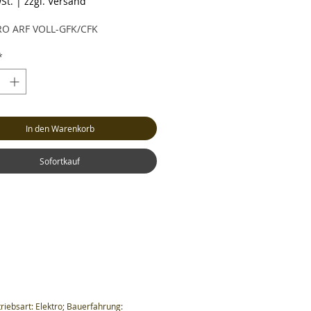
St.
|
zzgl. Versand
RO ARF VOLL-GFK/CFK
*
In den Warenkorb
Sofortkauf
riebsart: Elektro; Bauerfahrung: