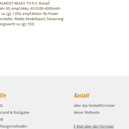
 - ALMOST READY TO FLY; Rumpf:
l: MH-30; empf.Akku: 4S/3200-4000mAh
 ca. (g): 1350; empf.Motor: Ro-Power
steller: Robbe Modellsport; Steuerung:
rgewicht ca. (g): 550;
lfe
Kontakt
AQ
über das Kontaktformular
rsand & Rückgabe
dieser Webseite
GB
hlungsmethoden
E Mail über das Formular