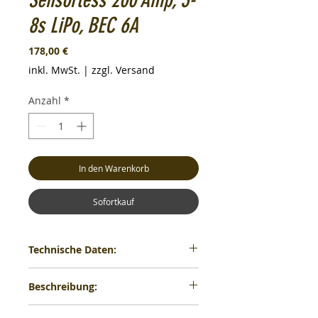
Sensorless 200 Amp, 3-
8s LiPo, BEC 6A
Preis
178,00 €
inkl. MwSt.
|
zzgl. Versand
Anzahl
*
In den Warenkorb
Sofortkauf
Technische Daten:
Steckersystem Akku: ohne
Beschreibung:
Buchsensystem Motor: 6,5mm
Goldkontakt
Produktinformationen "Hobbywing Ezrun
Kont. / Spitzenstrom: 200A/1300A