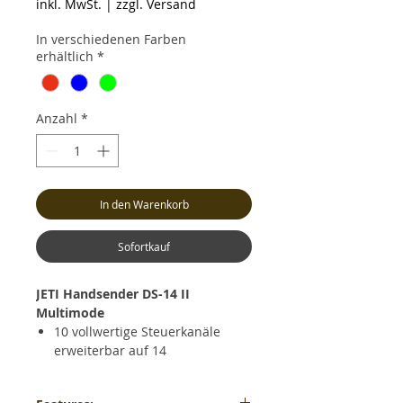
inkl. MwSt.
|
zzgl. Versand
In verschiedenen Farben
erhältlich
*
Anzahl
*
In den Warenkorb
Sofortkauf
JETI Handsender DS-14 II 
Multimode
10 vollwertige Steuerkanäle
erweiterbar auf 14
2 HF Module 2,4Ghz
Farbdisplay