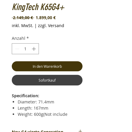
KingTech K65G4+
Standardpreis
Sale-
 2.149,00 € 
1.899,00 €
Preis
inkl. MwSt.
|
zzgl. Versand
Anzahl
*
In den Warenkorb
Sofortkauf
Specification:
Diameter: 71.4mm
Length: 167mm
Weight: 600g(Not include
mount)
Max. RPM: 190000
Neu G4 vierte Generation