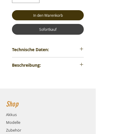
In den Warenkorb
Sofortkauf
Technische Daten:
Kapazität: 1700µF
Beschreibung:
Abmessungen: 31x12x8mm
Kabellänge: 60mm
Produktinformationen "Hobbywing
Geeignet für Regler: XERUN XR10 Pro
Kondensator Modul Non-Polarity"
G2, EZRUN und QUICRUN Serie 1/10
Speziell für den verpolungssicheren Xerun
Anwendungsbereiche: Modified &
XR10 Pro G2 Regler entwickelt. Unglaublich
Stock Racing
geringe Impedanz und die kaum
Shop
vorhandene Wärmeentwicklung sind für
einen guten Start einfach unverzichtbar.
Dieser Kondensator glänzt vor allem durch
Akkus
eine reibungslose Funktionalität des
Modelle
Stromversorgungssystem, wodurch
Brushless Konstruktionen beständiger
Zubehör