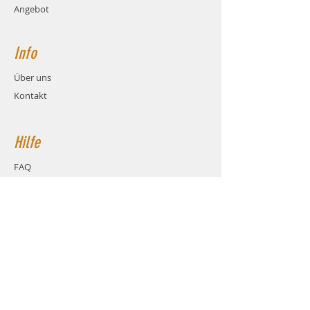
werden denn je. Dieser Kondensatoren ist
Angebot
außerdem ein Leichtgewicht und dank
seiner kleinen Größe nimmt er anderen
Bauteilen kaum Platz weg.
Info
Features
Super niedrige Impedanz
Über uns
Niedrige Temperatur im Betrieb
Reduziert die RF Störungen und
Kontakt
machen das Model so stabiler
Störungen bei schnellem an- &
Ausschalten der MOSFET werden
Hilfe
spürbar reduziert
FAQ
Versand & Rückgabe
AGB
Zahlungsmethoden
Cookies
Impressum
Kontakt