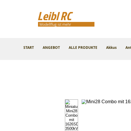
Leibl RC
Modellflug ist mehr
START
ANGEBOT
ALLE PRODUKTE
Akkus
An