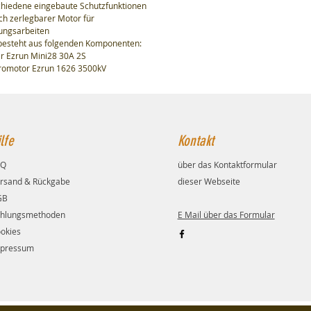
chiedene eingebaute Schutzfunktionen
ch zerlegbarer Motor für
ungsarbeiten
besteht aus folgenden Komponenten:
r Ezrun Mini28 30A 2S
tromotor Ezrun 1626 3500kV
lfe
Kontakt
AQ
über das Kontaktformular
rsand & Rückgabe
dieser Webseite
GB
hlungsmethoden
E Mail über das Formular
okies
pressum