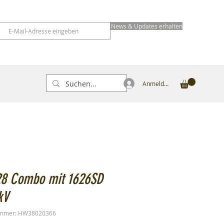
News & Updates erhalten
Anmelden
28 Combo mit 1626SD
kV
ummer: HW38020366