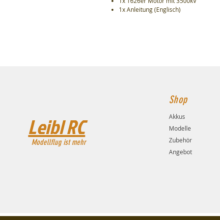
1x 1626er Motor mit 3500kV
1x Anleitung (Englisch)
Shop
Akkus
Leibl RC
Modelle
Zubehör
Modellflug ist mehr
Angebot