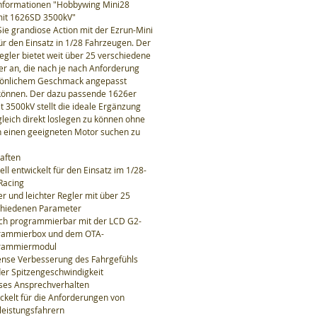
nformationen "Hobbywing Mini28
it 1626SD 3500kV"
Sie grandiose Action mit der Ezrun-Mini
r den Einsatz in 1/28 Fahrzeugen. Der
egler bietet weit über 25 verschiedene
r an, die nach je nach Anforderung
sönlichem Geschmack angepasst
önnen. Der dazu passende 1626er
t 3500kV stellt die ideale Ergänzung
gleich direkt loslegen zu können ohne
h einen geeigneten Motor suchen zu
aften
ell entwickelt für den Einsatz im 1/28-
Racing
er und leichter Regler mit über 25
chiedenen Parameter
ach programmierbar mit der LCD G2-
rammierbox und dem OTA-
rammiermodul
nse Verbesserung des Fahrgefühls
er Spitzengeschwindigkeit
ses Ansprechverhalten
ckelt für die Anforderungen von
leistungsfahrern