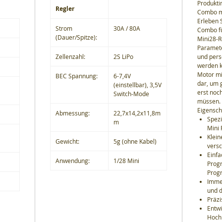
Produkti
Regler
Combo m
Erleben 
Strom
30A / 80A
Combo fü
(Dauer/Spitze):
Mini28-R
Paramete
Zellenzahl:
2S LiPo
und per
werden k
Motor mi
BEC Spannung:
6-7,4V
dar, um 
(einstellbar), 3,5V
erst noc
Switch-Mode
müssen.
Eigensch
Abmessung:
22,7x14,2x11,8m
Spezi
m
Mini 
Klein
Gewicht:
5g (ohne Kabel)
vers
Einf
Anwendung:
1/28 Mini
Prog
Prog
Imme
und d
Präzi
Entwi
Hoch