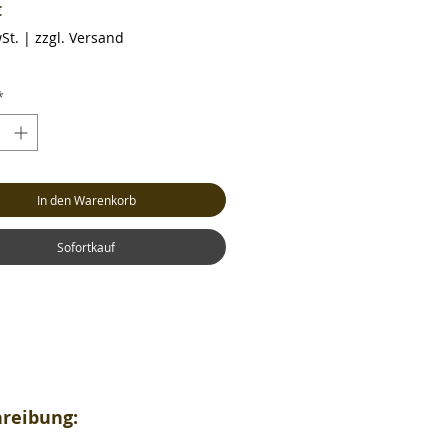
Preis
€
St.
|
zzgl. Versand
*
In den Warenkorb
Sofortkauf
reibung: