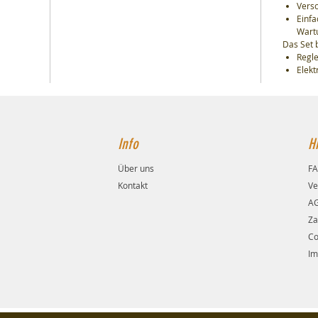
Vers
Einfa
Wart
Das Set 
Regle
Elek
Info
Hi
Über uns
F
Kontakt
Ve
A
Za
Co
Im