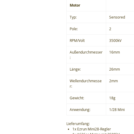
Motor
Typ:
Sensored
Pole:
2
RPM/Volt
3500kV
Außendurchmesser
16mm
:
Länge:
26mm
Wellendurchmesse
2mm
r:
Gewicht:
18g
Anwendung:
1/28 Mini
Lieferumfang:
1x Ezrun Mini28-Regler