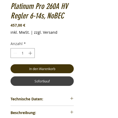
Platinum Pro 260A HV
Regler 6-14s, NoBEC
Preis
457,00 €
inkl. MwSt.
|
zzgl. Versand
Anzahl
*
In den Warenkorb
Sofortkauf
Technische Daten:
Typ:
Brushless High Voltage
Beschreibung: