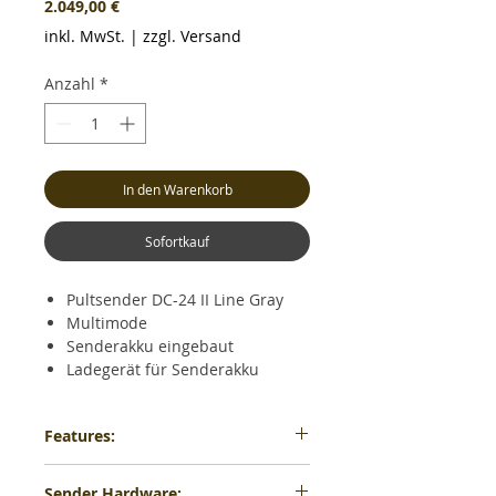
Preis
2.049,00 €
inkl. MwSt.
|
zzgl. Versand
Anzahl
*
In den Warenkorb
Sofortkauf
Pultsender DC-24 II Line Gray
Multimode
Senderakku eingebaut
Ladegerät für Senderakku
stabiler Transportkoffer
Senderkreuzgurt
Features:
DUPLEX 2.4EX REX 12 Assist
24 vollwertige Steuerkanäle
Sender Hardware:
3 HF Module (2x 2,4Ghz + 1x 900Mhz