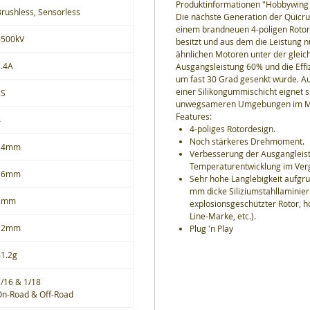
Produktinformationen "Hobbywing
rushless, Sensorless
Die nächste Generation der Quicrun
einem brandneuen 4-poligen Rotor
6500kV
besitzt und aus dem die Leistung n
ähnlichen Motoren unter der gleich
3.4A
Ausgangsleistung 60% und die Eff
um fast 30 Grad gesenkt wurde. A
einer Silikongummischicht eignet s
2S
unwegsameren Umgebungen im Maß
Features:
4
4-poliges Rotordesign.
Noch stärkeres Drehmoment.
24mm
Verbesserung der Ausgangleis
Temperaturentwicklung im Verg
36mm
Sehr hohe Langlebigkeit aufgru
mm dicke Siliziumstahllaminier
2mm
explosionsgeschützter Rotor, h
Line-Marke, etc.).
12mm
Plug 'n Play
61.2g
/16 & 1/18
On-Road & Off-Road