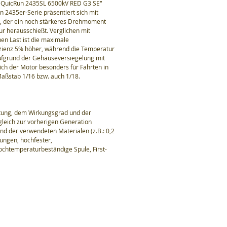
 QuicRun 2435SL 6500kV RED G3 SE"
 2435er-Serie präsentiert sich mit
, der ein noch stärkeres Drehmoment
ur herausschießt. Verglichen mit
en Last ist die maximale
izienz 5% höher, während die Temperatur
ufgrund der Gehäuseversiegelung mit
ich der Motor besonders für Fahrten in
stab 1/16 bzw. auch 1/18.
tung, dem Wirkungsgrad und der
leich zur vorherigen Generation
nd der verwendeten Materialen (z.B.: 0,2
ungen, hochfester,
ochtemperaturbeständige Spule, First-