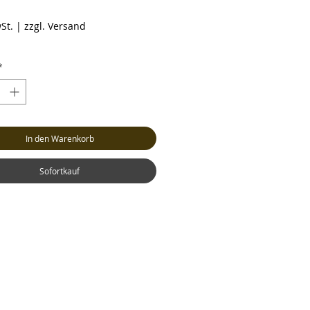
reis
St.
|
zzgl. Versand
*
In den Warenkorb
Sofortkauf