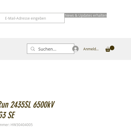
News & Updates erhalten
Anmelden
Run 2435SL 6500kV
G3 SE
ummer: HW30404005