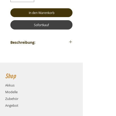
In den Warenkorb
Sofortkauf
Beschreibung:
Produktinformationen "Hobbywing RPM &
Telemetrie Signal Coupler Module (SCM)"
Das RPM- und Telemetriesignal -
Koppelmodul (oder kurz SCM) löst
Probleme wie:
Shop
RPM-Signal von ESC kann von
Flybarless-Geräten nicht richtig erkannt
werden
Akkus
GND-Pegel des Telemetriesignals vom
Modelle
ESC entspricht nicht dem GND-Pegel
von Flybarless-System
Zubehör
GND-Pegel von Telemetriesignalen
Angebot
wird gestört
die bei einigen Platinum V4-ESCs auftreten