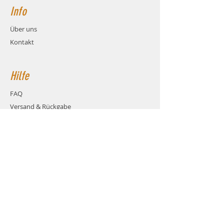
können, wenn der ESC an einen Empfänger
Info
oder ein Flybarless-System angeschlossen
wird (wie die Brain-Serie FBL von MSH).
Das SCM kann allgemein auch für Regler
Über uns
anderer Marken verwendet werden.
Kontakt
Hilfe
FAQ
Versand & Rückgabe
AGB
Zahlungsmethoden
Cookies
Impressum
Kontakt
über das Kontaktformular
dieser Webseite