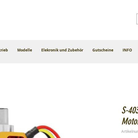
trieb
Modelle
Elekronik und Zubehör
Gutscheine
INFO
S-40
Moto
Artikeln