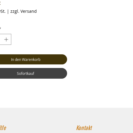
Preis
€
St.
|
zzgl. Versand
*
In den Warenkorb
Sofortkauf
lfe
Kontakt