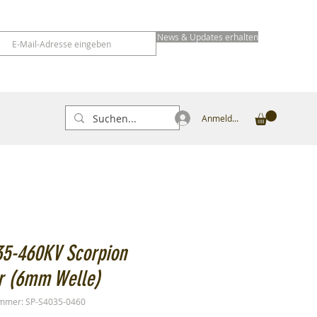
News & Updates erhalten
Anmelden
35-460KV Scorpion
r (6mm Welle)
ummer: SP-S4035-0460