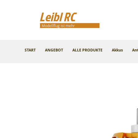
Leibl RC
Modellflug ist mehr
START
ANGEBOT
ALLE PRODUKTE
Akkus
An