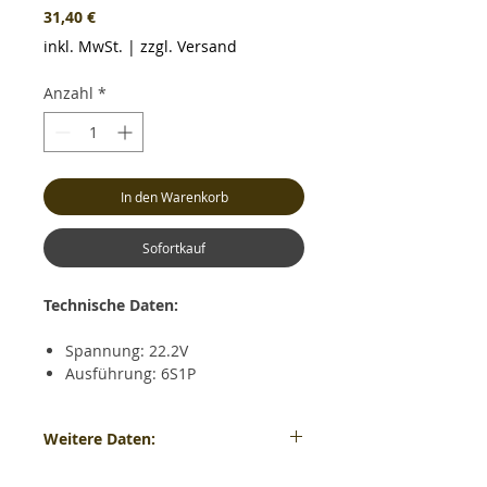
Preis
31,40 €
inkl. MwSt.
|
zzgl. Versand
Anzahl
*
In den Warenkorb
Sofortkauf
Technische Daten:
Spannung: 22.2V
Ausführung: 6S1P
Kapazität: 1100mAh
Dauerentladestrom:2NOC*
Weitere Daten:
Kurzzeitiger
Entladestrom:2NOC*
Gewicht: ca. 164 Gramm - Maße: ca. LxBxH