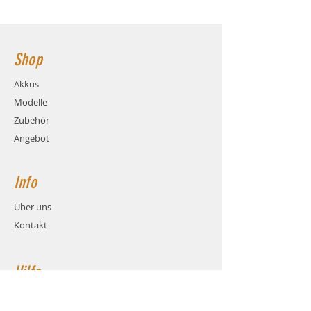
Ladestrom: max. 10C
77x 36x 35mm - Hauptstromanschluss:
Gewicht: ca. 164 Gramm (inkl.
XT60
Kabel und Stecker)
Maße: ca. LxBxH 77x 36x 35mm
Shop
Balanceranschluss: XH
Stecksystem: XT60
Akkus
Hauptstromkabel: AWG12
Modelle
Hauptstromkabel-Länge: 5cm
Zubehör
Angebot
Info
Über uns
Kontakt
Hilfe
FAQ