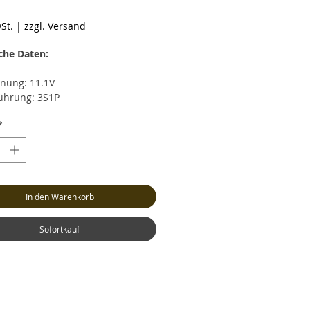
reis
St.
|
zzgl. Versand
che Daten:
nung: 11.1V
ührung: 3S1P
zität: 2700mAh
*
rentladestrom: max. 20C (54.0A)
zeitiger Entladestrom: max. 40C
0A)
strom: max. 4C (10.8A)
cht: ca. 192 Gramm (inkl. Kabel
In den Warenkorb
Stecker)
: ca. LxBxH 115x34x24mm
nceranschluss: XH
Sofortkauf
ksystem: XT60 (Buchse)
l: Hochstrom Silikonkabel AWG14
tstromkabel-Länge: 12cm
al für DJI Phantom I