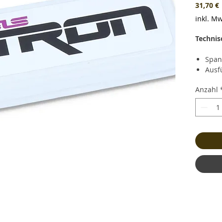
P
31,70 €
inkl. Mw
Technis
Span
Ausf
Kapa
Anzahl
Daue
Kurz
(108.
Lade
Gewi
und 
Maße
Bala
Stec
Kabe
Haup
optim