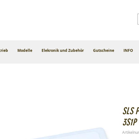
trieb
Modelle
Elekronik und Zubehör
Gutscheine
INFO
SLS 
3S1P 
Artikeln