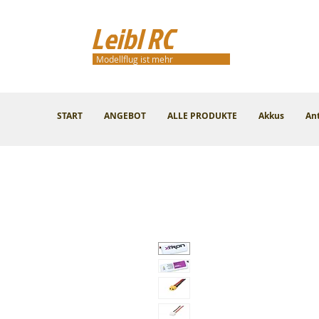
Leibl RC
Modellflug ist mehr
START
ANGEBOT
ALLE PRODUKTE
Akkus
An