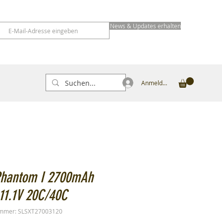
News & Updates erhalten
Anmelden
Phantom I 2700mAh
11.1V 20C/40C
ummer: SLSXT27003120