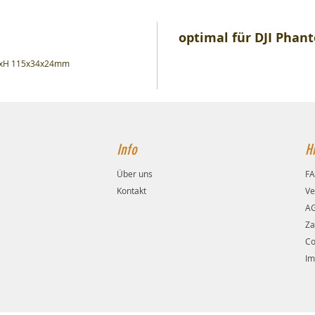
optimal für DJI Phan
xBxH 115x34x24mm
Info
Hi
Über uns
F
Kontakt
Ve
A
Za
Co
Im