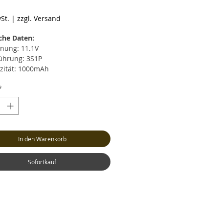
reis
St.
|
zzgl. Versand
che Daten:
nung: 11.1V
ührung: 3S1P
zität: 1000mAh
rentladestrom: max. 30C (30A)
*
zeitiger Entladestrom: max. 60C
strom: max. 5C (5A)
cht: ca. 84 Gramm (inkl. Kabel
Stecker)
In den Warenkorb
: ca. LxBxH 71x31x20mm
nceranschluss: XH
ksystem: XT60
Sofortkauf
tstromkabel: AWG14
tstromkabel-Länge: 12cm