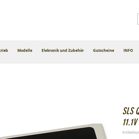
trieb
Modelle
Elekronik und Zubehör
Gutscheine
INFO
SLS 
11.1V
Artikeln