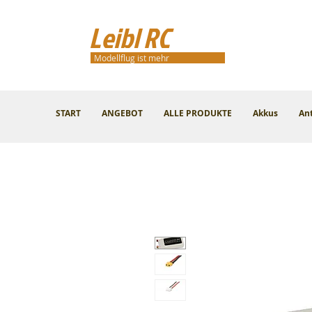
Leibl RC
Modellflug ist mehr
START
ANGEBOT
ALLE PRODUKTE
Akkus
An