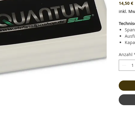
P
14,50 €
inkl. Mw
Technis
Span
Ausf
Kapa
Daue
Anzahl
Kurz
(60A)
Lade
Gewi
und 
Maße
Bala
Stec
Haup
Haup