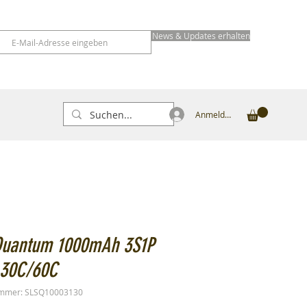
News & Updates erhalten
Anmelden
Quantum 1000mAh 3S1P
 30C/60C
ummer: SLSQ10003130