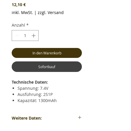
Preis
12,10 €
inkl. MwSt.
|
zzgl. Versand
Anzahl
*
In den Warenkorb
Sofortkauf
Technische Daten:
Spannung: 7.4V
Ausführung: 2S1P
Kapazität: 1300mAh
Dauerentladestrom: max. 30C
(39A)
Weitere Daten:
Kurzzeitiger Entladestrom: max.
60C (78A)
Gewicht: ca. 74 Gramm - Maße: ca. LxBxH