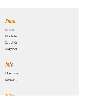
Ladestrom: max. 5C (6.5A)
70x35x14mm - Hauptstromanschluss:
Gewicht: ca. 74 Gramm (inkl.
XT60
Kabel und Stecker)
Maße: ca. LxBxH 70x35x14mm
Shop
Balanceranschluss: XH
Stecksystem: XT60
Akkus
Hauptstromkabel: AWG14
Modelle
Hauptstromkabel-Länge: 12cm
Zubehör
Angebot
Info
Über uns
Kontakt
Hilfe
FAQ