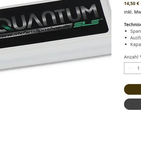
P
14,50 €
inkl. Mw
Technis
Span
Ausf
Kapa
Daue
Anzahl
Kurz
(96A)
Lade
Gewi
und 
Maße
Bala
Stec
Haup
Haup