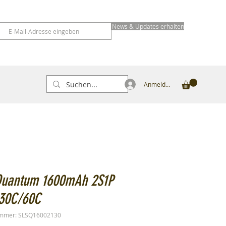
News & Updates erhalten
Anmelden
Quantum 1600mAh 2S1P
 30C/60C
ummer: SLSQ16002130