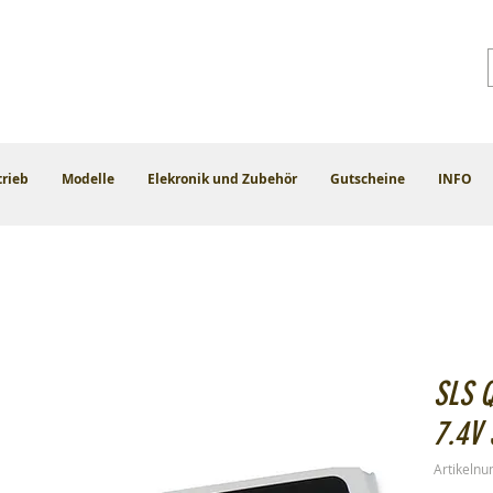
trieb
Modelle
Elekronik und Zubehör
Gutscheine
INFO
SLS 
7.4V
Artikeln