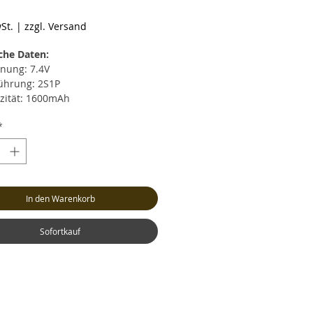
reis
St.
|
zzgl. Versand
che Daten:
nung: 7.4V
ührung: 2S1P
zität: 1600mAh
rentladestrom: max. 30C (48A)
*
zeitiger Entladestrom: max. 60C
strom: max. 5C (8A)
cht: ca. 89 Gramm (inkl. Kabel
Stecker)
In den Warenkorb
: ca. LxBxH 93x30x15mm
nceranschluss: XH
ksystem: XT60
Sofortkauf
tstromkabel: AWG14
tstromkabel-Länge: 12cm