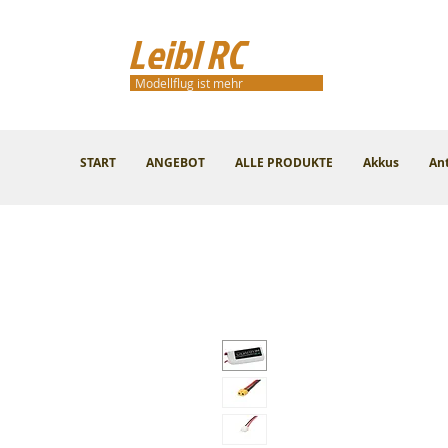
Leibl RC
Modellflug ist mehr
START
ANGEBOT
ALLE PRODUKTE
Akkus
An