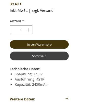
Preis
39,40 €
inkl. MwSt.
|
zzgl. Versand
Anzahl
*
In den Warenkorb
Sofortkauf
Technische Daten:
Spannung: 14.8V
Ausführung: 4S1P
Kapazität: 2450mAh
Dauerentladestrom: max. 30C
(73.5A)
Weitere Daten:
Kurzzeitiger Entladestrom: max.
60C (147A)
Gewicht: ca. 235 Gramm - Maße: ca. LxBxH