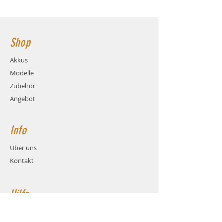
Ladestrom: max. 5C (12.25A)
116x35x29mm - Hauptstromanschluss:
Gewicht: ca. 235 Gramm (inkl.
XT60
Kabel und Stecker)
Maße: ca. LxBxH 116x35x29mm
Shop
Balanceranschluss: XH
Stecksystem: XT60
Akkus
Hauptstromkabel: AWG12
Modelle
Hauptstromkabel-Länge: 12cm
Zubehör
Angebot
Info
Über uns
Kontakt
Hilfe
FAQ