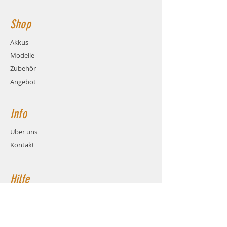
Kabel und Stecker)
Maße: ca. LxBxH 160x46x34mm
Shop
Balanceranschluss: XH
Stecksystem: XT90
Akkus
Hauptstromkabel: AWG10
Modelle
Hauptstromkabel-Länge: 12cm
Zubehör
Angebot
Info
Über uns
Kontakt
Hilfe
FAQ
Versand & Rückgabe
AGB