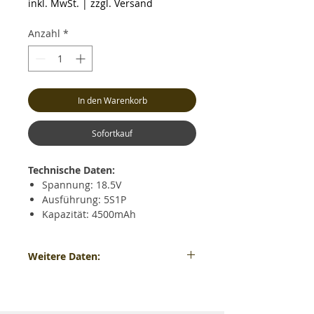
inkl. MwSt.
|
zzgl. Versand
Anzahl
*
In den Warenkorb
Sofortkauf
Technische Daten:
Spannung: 18.5V
Ausführung: 5S1P
Kapazität: 4500mAh
Dauerentladestrom: max. 30C
(135A)
Weitere Daten:
Kurzzeitiger Entladestrom: max.
60C (270A)
Gewicht: ca. 517 Gramm - Maße: ca. LxBxH
Ladestrom: max. 5C (22.5A)
160x46x34mm - Hauptstromanschluss:
Gewicht: ca. 517 Gramm (inkl.
XT90