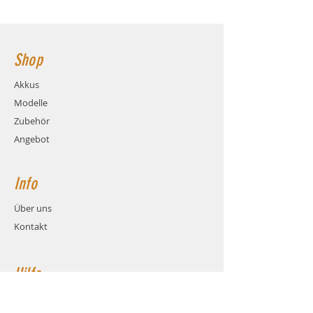
Ladestrom: max. 5C (29A)
157x48x17mm - Hauptstromanschluss:
Gewicht: ca. 294 Gramm (inkl.
XT90
Kabel und Stecker)
Maße: ca. LxBxH 157x48x17mm
Shop
Balanceranschluss: XH
Stecksystem: XT90
Akkus
Hauptstromkabel: AWG10
Modelle
Hauptstromkabel-Länge: 15cm
Zubehör
Angebot
Info
Über uns
Kontakt
Hilfe
FAQ