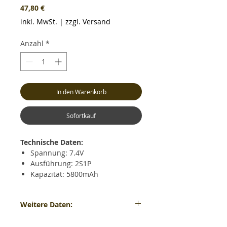
Preis
47,80 €
inkl. MwSt.
|
zzgl. Versand
Anzahl
*
In den Warenkorb
Sofortkauf
Technische Daten:
Spannung: 7.4V
Ausführung: 2S1P
Kapazität: 5800mAh
Dauerentladestrom: max. 30C
(174A)
Weitere Daten:
Kurzzeitiger Entladestrom: max.
60C (348A)
Gewicht: ca. 294 Gramm - Maße: ca. LxBxH