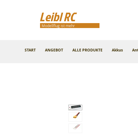
Leibl RC
Modellflug ist mehr
START
ANGEBOT
ALLE PRODUKTE
Akkus
An