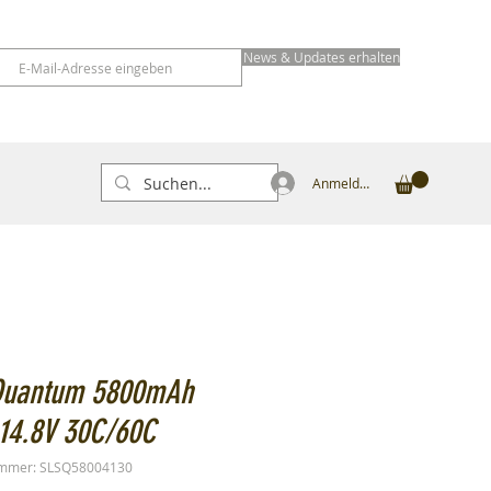
News & Updates erhalten
Anmelden
Quantum 5800mAh
 14.8V 30C/60C
ummer: SLSQ58004130