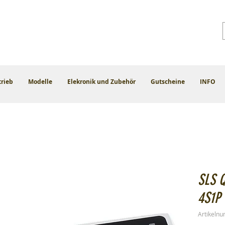
trieb
Modelle
Elekronik und Zubehör
Gutscheine
INFO
SLS 
4S1P
Artikeln