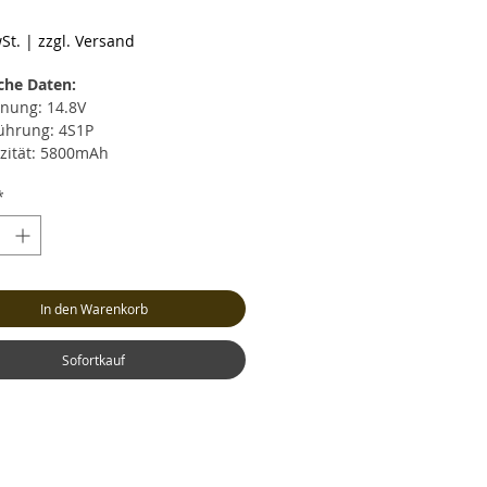
reis
St.
|
zzgl. Versand
che Daten:
nung: 14.8V
ührung: 4S1P
zität: 5800mAh
rentladestrom: max. 30C (174A)
*
zeitiger Entladestrom: max. 60C
A)
strom: max. 5C (29A)
cht: ca. 528 Gramm (inkl. Kabel
Stecker)
In den Warenkorb
: ca. LxBxH 163x49x32mm
nceranschluss: XH
ksystem: XT90
Sofortkauf
tstromkabel: AWG10
tstromkabel-Länge: 15cm