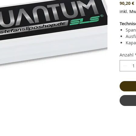
P
90,20 €
inkl. Mw
Technis
Span
Ausf
Kapa
Daue
Anzahl
Kurz
(348
Lade
Gewi
und 
Maße
Bala
Stec
Haup
Haup