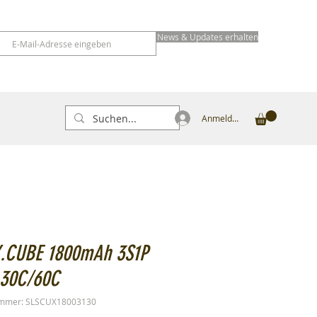
News & Updates erhalten
Anmelden
X.CUBE 1800mAh 3S1P
 30C/60C
ummer: SLSCUX18003130