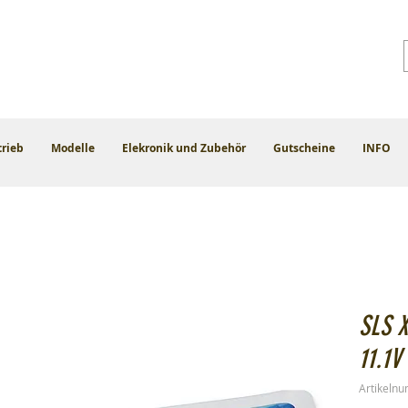
trieb
Modelle
Elekronik und Zubehör
Gutscheine
INFO
SLS 
11.1V
Artikeln