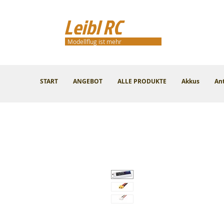
Leibl RC
Modellflug ist mehr
START
ANGEBOT
ALLE PRODUKTE
Akkus
An