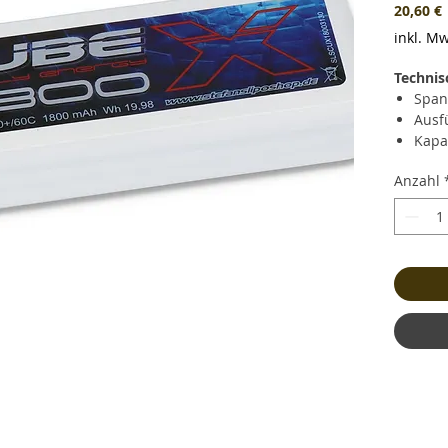
P
20,60 €
inkl. Mw
Technis
Span
Ausf
Kapa
Daue
Anzahl
Kurz
(108.
Lade
Gewi
und 
Maße
Bala
Stec
Kabe
Haup