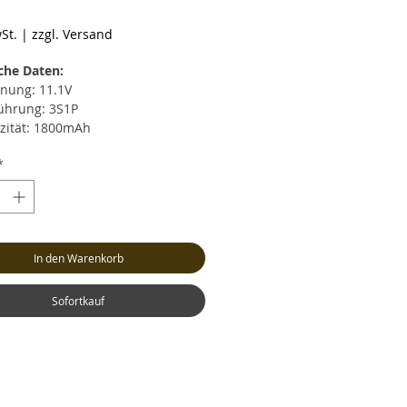
reis
St.
|
zzgl. Versand
che Daten:
nung: 11.1V
ührung: 3S1P
zität: 1800mAh
rentladestrom: max. 30C (54.0A)
*
zeitiger Entladestrom: max. 60C
0A)
strom: max. 4C (7.2A)
cht: ca. 137 Gramm (inkl. Kabel
Stecker)
In den Warenkorb
: ca. LxBxH 105x34x18mm
nceranschluss: XH
ksystem: XT60 (Buchse)
Sofortkauf
l: Hochstrom Silikonkabel AWG14
tstromkabel-Länge: 12cm