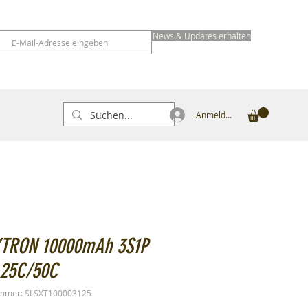
News & Updates erhalten
Anmelden
XTRON 10000mAh 3S1P
 25C/50C
ummer: SLSXT100003125