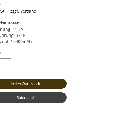
Preis
€
St.
|
zzgl. Versand
che Daten:
nung: 11.1V
ührung: 3S1P
zität: 10000mAh
rentladestrom: max. 25C (250.0A)
*
zeitiger Entladestrom: max. 50C
0A)
strom: max. 4C (40.0A)
cht: ca. 659 Gramm (inkl. Kabel
Stecker)
In den Warenkorb
: ca. LxBxH 165x64x30mm
nceranschluss: XH
ksystem: XT90 (Buchse)
Sofortkauf
l: Hochstrom Silikonkabel AWG10