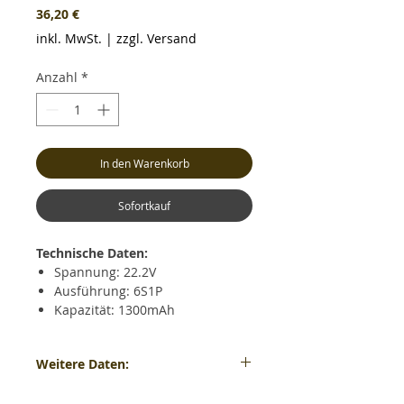
Preis
36,20 €
inkl. MwSt.
|
zzgl. Versand
Anzahl
*
In den Warenkorb
Sofortkauf
Technische Daten:
Spannung: 22.2V
Ausführung: 6S1P
Kapazität: 1300mAh
Dauerentladestrom: max. 40C
(52.0A)
Weitere Daten:
Kurzzeitiger Entladestrom: max.
80C (104.0A)
Gewicht: ca. 199 Gramm - Maße: ca. LxBxH