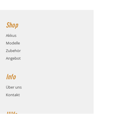
Ladestrom: max. 4C (5.2A)
76x35x40mm Hauptstromanschluss: XT60
Gewicht: ca. 199 Gramm (inkl.
Buchse
Kabel und Stecker)
Maße: ca. LxBxH 76x35x40mm
Shop
Balanceranschluss: XH
Stecksystem: XT60 (Buchse)
Akkus
Kabel: Hochstrom Silikonkabel
Modelle
AWG12
Zubehör
Angebot
Info
Über uns
Kontakt
Hilfe
FAQ