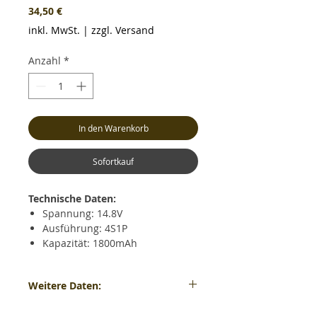
Preis
34,50 €
inkl. MwSt.
|
zzgl. Versand
Anzahl
*
In den Warenkorb
Sofortkauf
Technische Daten:
Spannung: 14.8V
Ausführung: 4S1P
Kapazität: 1800mAh
Dauerentladestrom: max. 40C
(72.0A)
Weitere Daten:
Kurzzeitiger Entladestrom: max.
80C (144.0A)
Gewicht: ca. 198 Gramm - Maße: ca. LxBxH