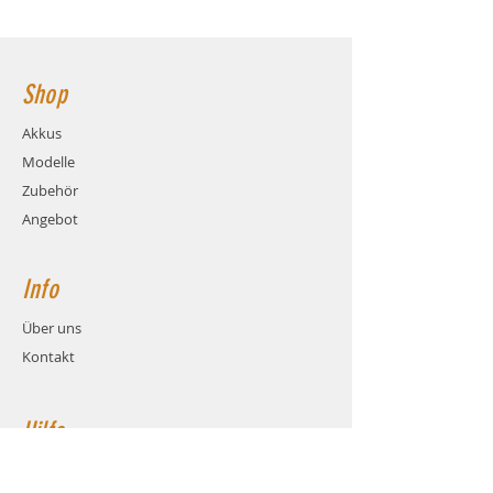
Ladestrom: max. 4C (7.2A)
106x34x27mm Hauptstromanschluss:
Gewicht: ca. 198 Gramm (inkl.
XT60 Buchse
Kabel und Stecker)
Maße: ca. LxBxH 106x34x27mm
Shop
Balanceranschluss: XH
Stecksystem: XT60 (Buchse)
Akkus
Kabel: Hochstrom Silikonkabel
Modelle
AWG12
Zubehör
Angebot
Info
Über uns
Kontakt
Hilfe
FAQ