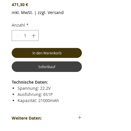
Preis
471,30 €
inkl. MwSt.
|
zzgl. Versand
Anzahl
*
In den Warenkorb
Sofortkauf
Technische Daten:
Spannung: 22.2V
Ausführung: 6S1P
Kapazität: 21000mAh
Dauerentladestrom: max. 15C
(315.0A)
Weitere Daten:
Kurzzeitiger Entladestrom: max.
30C (630.0A)
Gewicht: ca. 2296 Gramm - Maße: ca.