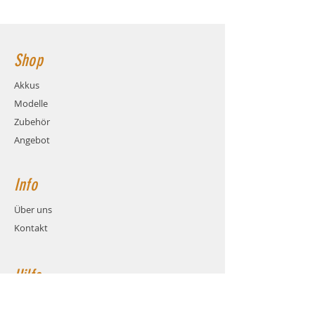
40C (96.0A)
106x34x17mm Hauptstromanschluss:
Ladestrom: max. 4C (9.6A)
XT60 Buchse
Gewicht: ca. 127 Gramm (inkl.
Kabel und Stecker)
Shop
Maße: ca. LxBxH 106x34x17mm
Balanceranschluss: XH
Akkus
Stecksystem: XT60 (Buchse)
Modelle
Kabel: Hochstrom Silikonkabel
AWG12
Zubehör
Hauptstromkabel-Länge: 12cm
Angebot
Info
Über uns
Kontakt
Hilfe
FAQ