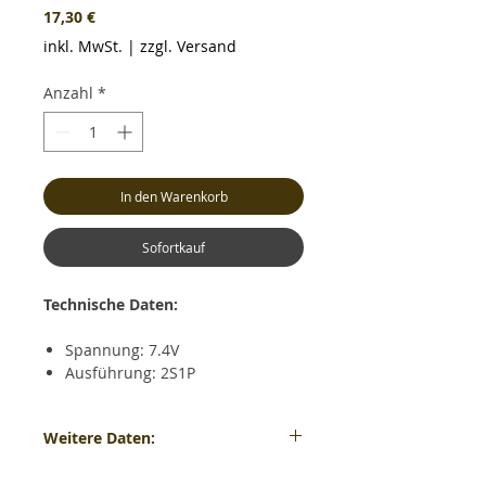
Preis
17,30 €
inkl. MwSt.
|
zzgl. Versand
Anzahl
*
In den Warenkorb
Sofortkauf
Technische Daten:
Spannung: 7.4V
Ausführung: 2S1P
Kapazität: 2400mAh
Dauerentladestrom: max. 20C
Weitere Daten:
(48A)
Kurzzeitiger Entladestrom: max.
Gewicht: ca. 127 Gramm - Maße: ca. LxBxH