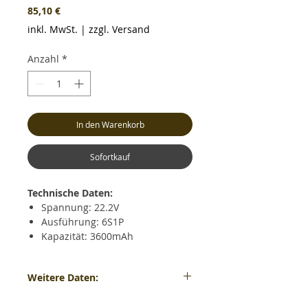
Preis
85,10 €
inkl. MwSt.
|
zzgl. Versand
Anzahl
*
In den Warenkorb
Sofortkauf
Technische Daten:
Spannung: 22.2V
Ausführung: 6S1P
Kapazität: 3600mAh
Dauerentladestrom: max. 30C
(108.0A)
Weitere Daten:
Kurzzeitiger Entladestrom: max.
60C (216.0A)
Gewicht: ca. 544 Gramm - Maße: ca. LxBxH