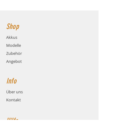
Ladestrom: max. 4C (14.4A)
143x43x42mm Hauptstromanschluss:
Gewicht: ca. 544 Gramm (inkl.
XT90 Buchse
Kabel und Stecker)
Maße: ca. LxBxH 143x43x42mm
Shop
Balanceranschluss: XH
Stecksystem: XT90 (Buchse)
Akkus
Kabel: Hochstrom Silikonkabel
Modelle
AWG10
Zubehör
Angebot
Info
Über uns
Kontakt
Hilfe
FAQ