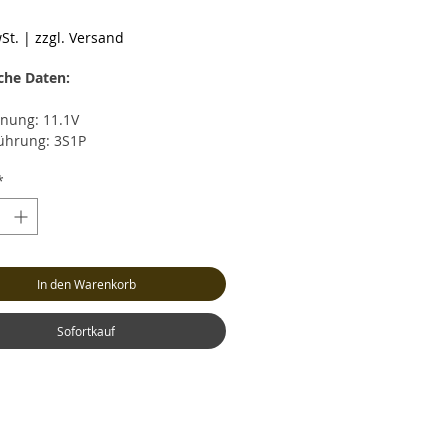
reis
St.
|
zzgl. Versand
che Daten:
nung: 11.1V
ührung: 3S1P
zität: 4000mAh
*
rentladestrom: max. 20C (80.0A)
zeitiger Entladestrom: max. 40C
0A)
strom: max. 4C (16.0A)
cht: ca. 288 Gramm (inkl. Kabel
In den Warenkorb
Stecker)
: ca. LxBxH 145x43x23mm
nceranschluss: XH
Sofortkauf
ksystem: XT60 (Buchse)
l: Hochstrom Silikonkabel AWG12
tstromkabel-Länge: 15cm