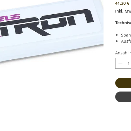
P
41,30 €
inkl. Mw
Technis
Span
Ausf
Kapa
Anzahl
Daue
Kurz
(160.
Lade
Gewi
und 
Maße
Bala
Stec
Kabe
Haup