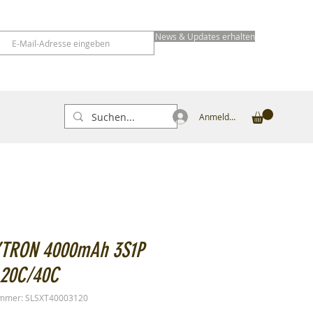
News & Updates erhalten
Anmelden
XTRON 4000mAh 3S1P
 20C/40C
ummer: SLSXT40003120