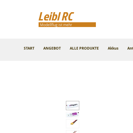
Leibl RC
Modellflug ist mehr
START
ANGEBOT
ALLE PRODUKTE
Akkus
An