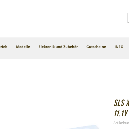
trieb
Modelle
Elekronik und Zubehör
Gutscheine
INFO
SLS 
11.1V
Artikeln