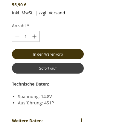
Preis
55,90 €
inkl. MwSt.
|
zzgl. Versand
Anzahl
*
In den Warenkorb
Sofortkauf
Technische Daten:
Spannung: 14.8V
Ausführung: 4S1P
Kapazität: 4000mAh
Dauerentladestrom: max. 20C
Weitere Daten:
(80.0A)
Kurzzeitiger Entladestrom: max.
Gewicht: ca. 370 Gramm - Maße: ca. LxBxH