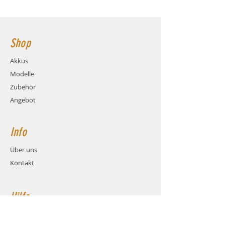
40C (160.0A)
146x44x29mm Hauptstromanschluss:
Ladestrom: max. 4C (16.0A)
XT60 Buchse
Gewicht: ca. 370 Gramm (inkl.
Kabel und Stecker)
Shop
Maße: ca. LxBxH 146x44x29mm
Balanceranschluss: XH
Akkus
Stecksystem: XT60 (Buchse)
Modelle
Kabel: Hochstrom Silikonkabel
AWG12
Zubehör
Hauptstromkabel-Länge: 15cm
Angebot
Info
Über uns
Kontakt
Hilfe
FAQ