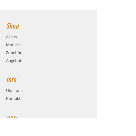
Ladestrom: max. 4C (16.0A)
147x45x43mm Hauptstromanschluss:
Gewicht: ca. 593 Gramm (inkl.
XT90 Buchse
Kabel und Stecker)
Maße: ca. LxBxH 147x45x43mm
Shop
Balanceranschluss: XH
Stecksystem: XT90 (Buchse)
Akkus
Kabel: Hochstrom Silikonkabel
Modelle
AWG10
Zubehör
Angebot
Info
Über uns
Kontakt
Hilfe
FAQ