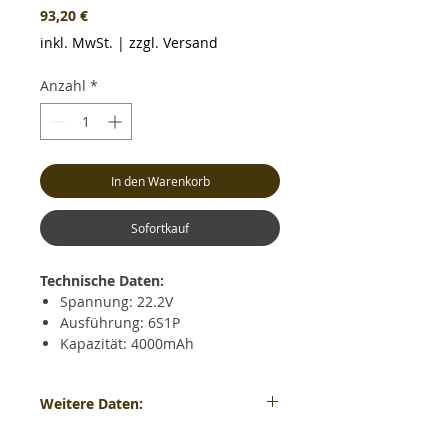
Preis
93,20 €
inkl. MwSt.
|
zzgl. Versand
Anzahl
*
In den Warenkorb
Sofortkauf
Technische Daten:
Spannung: 22.2V
Ausführung: 6S1P
Kapazität: 4000mAh
Dauerentladestrom: max. 30C
(120.0A)
Weitere Daten:
Kurzzeitiger Entladestrom: max.
60C (240.0A)
Gewicht: ca. 593 Gramm - Maße: ca. LxBxH