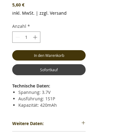
Preis
5,60 €
inkl. MwSt.
|
zzgl. Versand
Anzahl
*
In den Warenkorb
Sofortkauf
Technische Daten:
Spannung: 3.7V
Ausführung: 1S1P
Kapazität: 420mAh
Entladestrom: max. 20C
Ladestrom: max. 2C
Weitere Daten:
Gewicht: ca. 12 Gramm (inkl.
Kabel und Stecker)
Gewicht: ca. 12 Gramm - Maße: ca. LxBxH